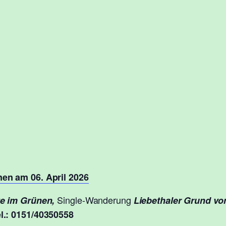
en am 06. April 2026
Single-Wanderung
te im Grünen,
Liebethaler Grund v
l.: 0151/40350558