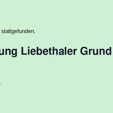
 stattgefunden.
ng Liebethaler Grund O
.