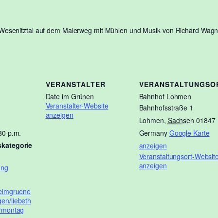
senitztal auf dem Malerweg mit Mühlen und Musik von Richard Wagne
VERANSTALTER
VERANSTALTUNGSO
Date im Grünen
Bahnhof Lohmen
Veranstalter-Website
Bahnhofsstraße 1
anzeigen
Lohmen
,
Sachsen
01847
30 p.m.
Germany
Google Karte
skategorie
anzeigen
Veranstaltungsort-Websit
anzeigen
ung
teimgruene
en/liebeth
ermontag