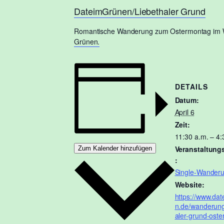
DateimGrünen/Liebethaler Grund
Romantische Wanderung zum Ostermontag im We
Grünen.
DETAILS
Datum:
April 6
Zeit:
11:30 a.m. – 4:
Veranstaltung
Zum Kalender hinzufügen
:
Single-Wander
Website:
https://www.da
n.de/wanderung
aler-grund-ost